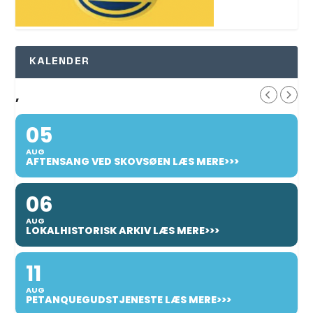
KALENDER
,
05
AUG
AFTENSANG VED SKOVSØEN LÆS MERE>>>
06
AUG
LOKALHISTORISK ARKIV LÆS MERE>>>
11
AUG
PETANQUEGUDSTJENESTE LÆS MERE>>>