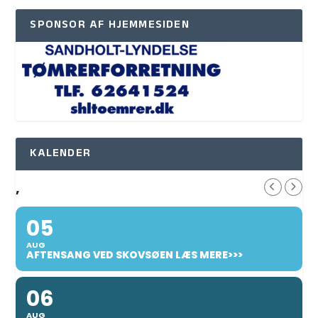
SPONSOR AF HJEMMESIDEN
KALENDER
,
05
AUG
AFTENSANG VED SKOVSØEN LÆS MERE>>>
06
AUG