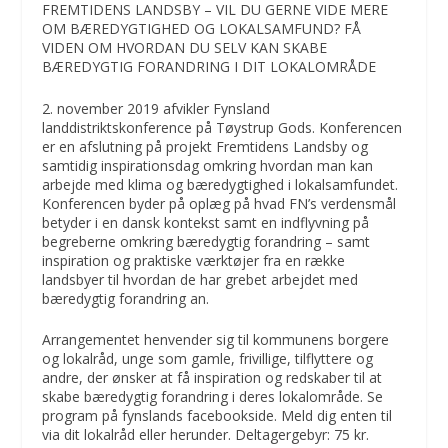
FREMTIDENS LANDSBY – VIL DU GERNE VIDE MERE
OM BÆREDYGTIGHED OG LOKALSAMFUND? FÅ
VIDEN OM HVORDAN DU SELV KAN SKABE
BÆREDYGTIG FORANDRING I DIT LOKALOMRÅDE
2. november 2019 afvikler Fynsland
landdistriktskonference på Tøystrup Gods. Konferencen
er en afslutning på projekt Fremtidens Landsby og
samtidig inspirationsdag omkring hvordan man kan
arbejde med klima og bæredygtighed i lokalsamfundet.
Konferencen byder på oplæg på hvad FN’s verdensmål
betyder i en dansk kontekst samt en indflyvning på
begreberne omkring bæredygtig forandring – samt
inspiration og praktiske værktøjer fra en række
landsbyer til hvordan de har grebet arbejdet med
bæredygtig forandring an.
Arrangementet henvender sig til kommunens borgere
og lokalråd, unge som gamle, frivillige, tilflyttere og
andre, der ønsker at få inspiration og redskaber til at
skabe bæredygtig forandring i deres lokalområde. Se
program på fynslands facebookside. Meld dig enten til
via dit lokalråd eller herunder. Deltagergebyr: 75 kr.