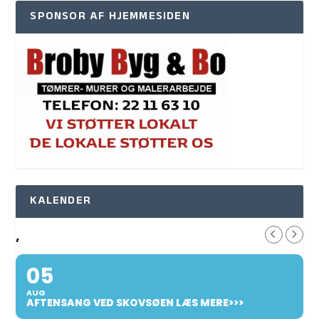
SPONSOR AF HJEMMESIDEN
KALENDER
,
05
AUG
AFTENSANG VED SKOVSØEN LÆS MERE>>>