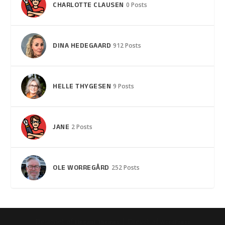
CHARLOTTE CLAUSEN
0 Posts
DINA HEDEGAARD
912 Posts
HELLE THYGESEN
9 Posts
JANE
2 Posts
OLE WORREGÅRD
252 Posts
Designet af
| Drevet af
Elegant Themes
WordPress