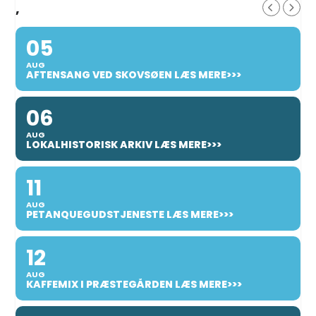
,
05
AUG
AFTENSANG VED SKOVSØEN LÆS MERE>>>
06
AUG
LOKALHISTORISK ARKIV LÆS MERE>>>
11
AUG
PETANQUEGUDSTJENESTE LÆS MERE>>>
12
AUG
KAFFEMIX I PRÆSTEGÅRDEN LÆS MERE>>>