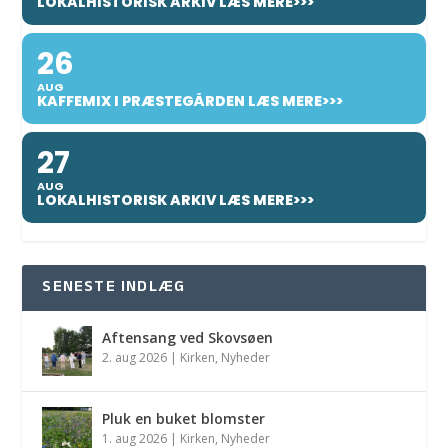
LOKALHISTORISK ARKIV LÆS MERE>>>
26
AUG
KAFFEMIX I PRÆSTEGÅRDEN LÆS MERE>>>
27
AUG
LOKALHISTORISK ARKIV LÆS MERE>>>
SENESTE INDLÆG
Aftensang ved Skovsøen
2. aug 2026
|
Kirken
,
Nyheder
Pluk en buket blomster
1. aug 2026
|
Kirken
,
Nyheder