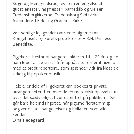
Sogn og Menighedsråd, leverer ren englelyd til
gudstjenester, højmesser, barnedåb og vielser i
Fredensborgkirkerne: Fredensborg Slotskirke,
Asminderød Kirke og Grønholt Kirke.
Ved særlige lejligheder optræder pigerne for
Kongehuset, og korets protektor er H.K.H. Prinsesse
Benedikte.
Pigekoret består af sangere i alderen 14 – 20 år, og de
har i løbet af de sidste 5 år opnået et fornemt niveau
med et bredt repertoire, som spænder vidt fra klassisk
kirkelig til populær musik.
Hele eller dele af Pigekoret kan bookes til private
arrangementer. Her lover de en musikalsk oplevelse ud
over det sædvanlige, hvor de er tæt på publikum. Det
går bare helt ind i hjertet, når pigerne flerstemmigt
begiver os ud i sange, viser og ballader, som alle
kender.
Dina Hedegaard