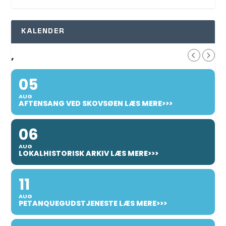
KALENDER
,
05
AUG
AFTENSANG VED SKOVSØEN LÆS MERE>>>
06
AUG
LOKALHISTORISK ARKIV LÆS MERE>>>
11
AUG
PETANQUEGUDSTJENESTE LÆS MERE>>>