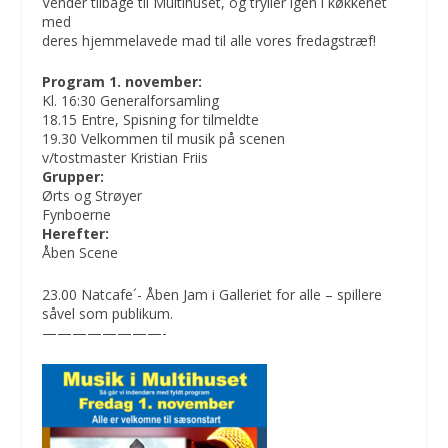
Vender tilbage til Multihuset, og tryller igen i køkkenet
med
deres hjemmelavede mad til alle vores fredagstræf!
Program 1. november:
Kl. 16:30 Generalforsamling
18.15 Entre, Spisning for tilmeldte
19.30 Velkommen til musik på scenen
v/tostmaster Kristian Friis
Grupper:
Ørts og Strøyer
Fynboerne
Herefter:
Åben Scene
23.00 Natcafe´- Åben Jam i Galleriet for alle – spillere
såvel som publikum.
————————-