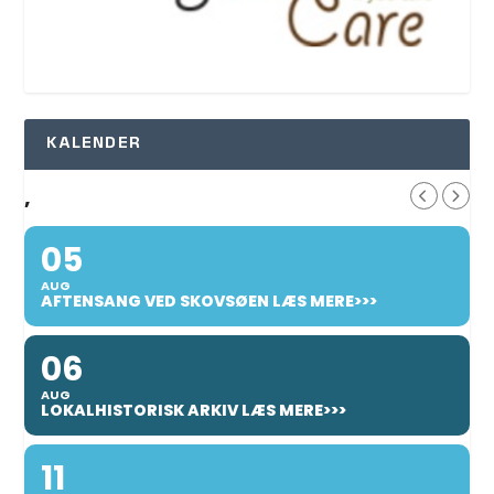
KALENDER
,
05
AUG
AFTENSANG VED SKOVSØEN LÆS MERE>>>
06
AUG
LOKALHISTORISK ARKIV LÆS MERE>>>
11