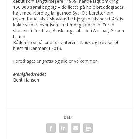
debut som langtursejlere i 1979, har de lagt omkring
150.000 sømil bag sig – de fleste på høje breddegrader,
højt mod Nord og langt mod Syd. De beretter om
rejsen fra Alaskas skovklædte bjerglandskaber til Arktis
kolde vidder, hvor isen sætter dagsordenen. Turen
startede i Cordova, Alaska og sluttede i Aasiaat, G r ø n
l a n d .
Båden stod på land for vinteren i Nuuk og blev sejlet
hjem til Danmark i 2013.
Foredraget er gratis og alle er velkommen!
Menighedsrådet
Bent Hansen
DEL: