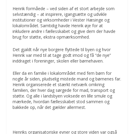
Henrik formåede – ved siden af et stort arbejde som
selvstændig – at inspirere, igangsætte og udvikle
institutioner og virksomheder i Vester Hæsinge og
lokalområdet. Samtidig havde Henrik øje for at
inkludere andre i fællesskabet og give dem der havde
brug for støtte, ekstra opmærksomhed.
Det gjaldt når nye borgere flyttede til byen og hvor
Henrik var med til at tage godt imod og få “de nye”
inddraget i foreninger, skolen eller børnehaven.
Eller da en familie i lokalområdet med fem børn for
nogle år siden, pludselig mistede mand og børnenes far.
Henrik organiserede et stærkt netværk omkring
familien, der hver dag sørgede for mad, transport og
støtte. Og alle i landsbyen voksede en lille smule og
mærkede, hvordan fællesskabet stod sammen og
bakkede op, når det gælder allermest.
Henriks organisatoriske evner og store viden var også