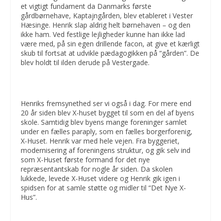
et vigtigt fundament da Danmarks første
gårdbørnehave, Kaptajngården, blev etableret i Vester
Hæsinge. Henrik slap aldrig helt børnehaven – og den
ikke ham. Ved festlige lejligheder kunne han ikke lad
være med, på sin egen drillende facon, at give et kærligt
skub til fortsat at udvikle pædagogikken på “gården”. De
blev holdt til ilden derude på Vestergade.
Henriks fremsynethed ser vi også i dag. For mere end
20 år siden blev X-huset bygget til som en del af byens
skole. Samtidig blev byens mange foreninger samlet
under en fælles paraply, som en fælles borgerforenig,
X-Huset. Henrik var med hele vejen. Fra byggeriet,
modernisering af foreningens struktur, og gik selv ind
som X-Huset første formand for det nye
repræsentantskab for nogle år siden. Da skolen
lukkede, levede X-Huset videre og Henrik gik igen i
spidsen for at samle støtte og midler til “Det Nye X-
Hus”.