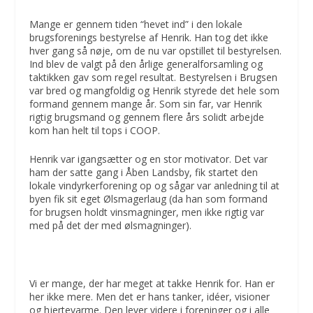
Mange er gennem tiden “hevet ind” i den lokale
brugsforenings bestyrelse af Henrik. Han tog det ikke
hver gang så nøje, om de nu var opstillet til bestyrelsen.
Ind blev de valgt på den årlige generalforsamling og
taktikken gav som regel resultat. Bestyrelsen i Brugsen
var bred og mangfoldig og Henrik styrede det hele som
formand gennem mange år. Som sin far, var Henrik
rigtig brugsmand og gennem flere års solidt arbejde
kom han helt til tops i COOP.
Henrik var igangsætter og en stor motivator. Det var
ham der satte gang i Åben Landsby, fik startet den
lokale vindyrkerforening op og sågar var anledning til at
byen fik sit eget Ølsmagerlaug (da han som formand
for brugsen holdt vinsmagninger, men ikke rigtig var
med på det der med ølsmagninger).
Vi er mange, der har meget at takke Henrik for. Han er
her ikke mere. Men det er hans tanker, idéer, visioner
og hjertevarme. Den lever videre i foreninger og i alle