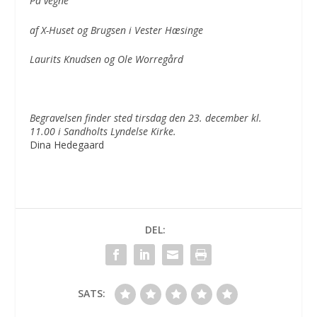
P
å vegne
af X-Huset og Brugsen i Vester H
æsinge
Laurits Knudsen og Ole Worreg
ård
Begravelsen finder sted tirsdag den 23. december kl.
11.00 i Sandholts Lyndelse Kirke.
Dina Hedegaard
DEL:
SATS: