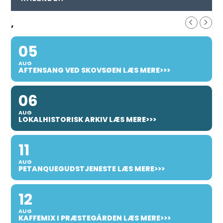
,
05
AUG
AFTENSANG VED SKOVSØEN LÆS MERE>>>
06
AUG
LOKALHISTORISK ARKIV LÆS MERE>>>
11
AUG
PETANQUEGUDSTJENESTE LÆS MERE>>>
12
AUG
KAFFEMIX I PRÆSTEGÅRDEN LÆS MERE>>>