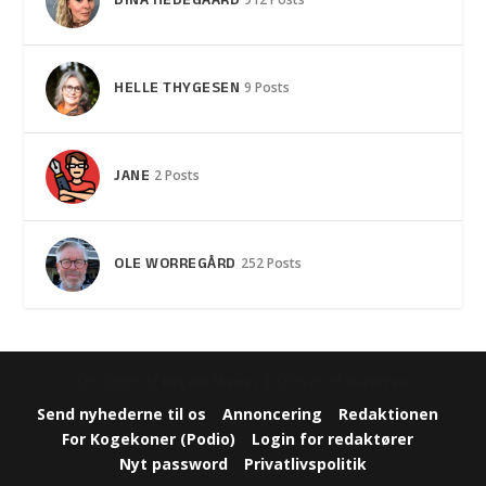
DINA HEDEGAARD
HELLE THYGESEN
9 Posts
JANE
2 Posts
OLE WORREGÅRD
252 Posts
Designet af
| Drevet af
Elegant Themes
WordPress
Send nyhederne til os
Annoncering
Redaktionen
For Kogekoner (Podio)
Login for redaktører
Nyt password
Privatlivspolitik