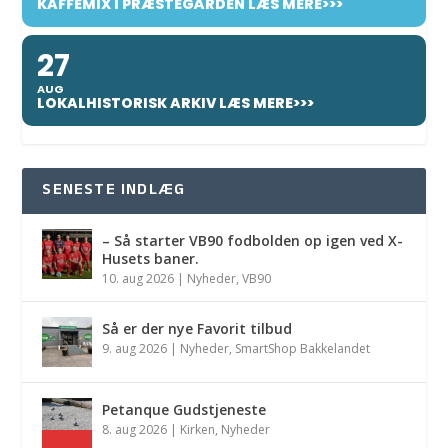
KAFFEMIX I PRÆSTEGÅRDEN LÆS MERE>>>
27
AUG
LOKALHISTORISK ARKIV LÆS MERE>>>
SENESTE INDLÆG
– Så starter VB90 fodbolden op igen ved X-
Husets baner.
10. aug 2026
|
Nyheder
,
VB90
Så er der nye Favorit tilbud
9. aug 2026
|
Nyheder
,
SmartShop Bakkelandet
Petanque Gudstjeneste
8. aug 2026
|
Kirken
,
Nyheder