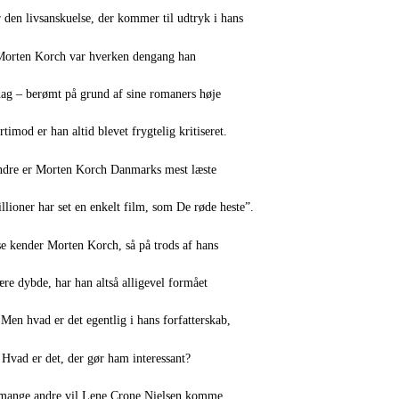
r den livsanskuelse, der kommer til udtryk i hans
 Morten Korch var hverken dengang han
dag – berømt på grund af sine romaners høje
ærtimod er han altid blevet frygtelig kritiseret.
ndre er Morten Korch Danmarks mest læste
llioner har set en enkelt film, som De røde heste”.
e kender Morten Korch, så på trods af hans
re dybde, har han altså alligevel formået
s. Men hvad er det egentlig i hans forfatterskab,
 Hvad er det, der gør ham interessant?
 mange andre vil Lene Crone Nielsen komme