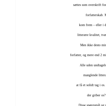
sættes som overskrift fo
forfatterskab.
kom frem – eller i 
litterære kvalitet, tv
Men ikke desto mi
forfatter, og mere end 2 mi
Alle uden undtagels
manglende litteræ
at få et solidt tag i o
der griber os?
Disse spørgsmål og