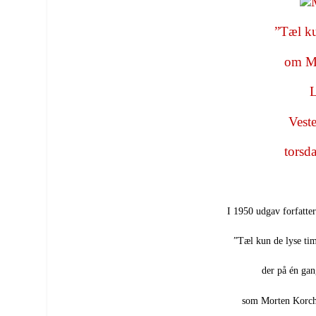
”Tæl ku
om Mo
L
Vest
torsda
I 1950 udgav forfatte
”Tæl kun de lyse time
der på én gang
som Morten Korch h