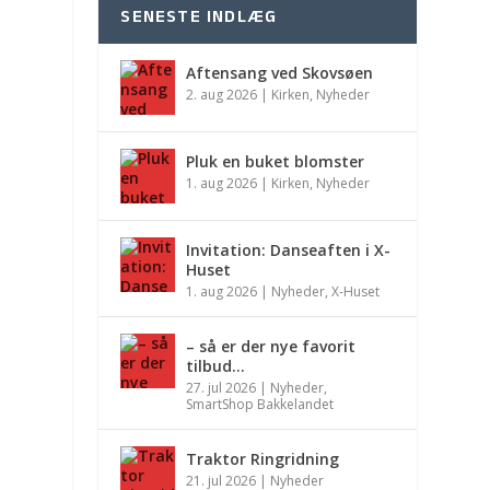
SENESTE INDLÆG
Aftensang ved Skovsøen
2. aug 2026
|
Kirken
,
Nyheder
Pluk en buket blomster
1. aug 2026
|
Kirken
,
Nyheder
Invitation: Danseaften i X-
Huset
1. aug 2026
|
Nyheder
,
X-Huset
– så er der nye favorit
tilbud…
27. jul 2026
|
Nyheder
,
SmartShop Bakkelandet
Traktor Ringridning
21. jul 2026
|
Nyheder