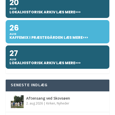
20
AUG
LOKALHISTORISK ARKIV LÆS MERE>>>
26
AUG
KAFFEMIX I PRÆSTEGÅRDEN LÆS MERE>>>
27
AUG
LOKALHISTORISK ARKIV LÆS MERE>>>
SENESTE INDLÆG
Aftensang ved Skovsøen
2. aug 2026
|
Kirken
,
Nyheder