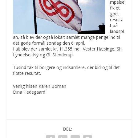
mpelse
fik et
godt
resulta
t på
landspl
an, så blev der også lokalt samlet mange penge ind til
det gode formål søndag den 6. april.
I alt blev der samlet kr. 11.355 ind i Vester Hæsinge, Sh.
Lyndelse, Ny og Gl. Stenderup.
Tusind tak til borgere og indsamlere, der bidrog til det
flotte resultat.
Venlig hilsen Karen Boman
Dina Hedegaard
DEL: