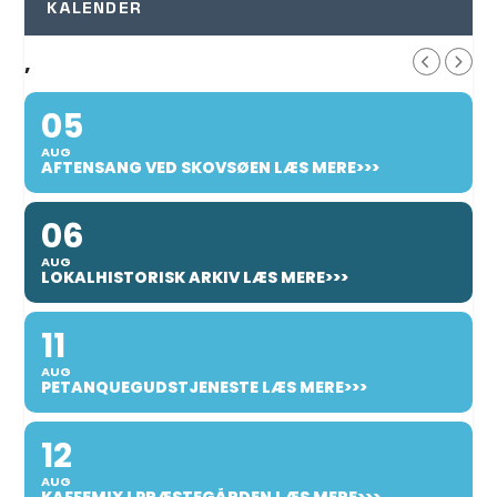
KALENDER
,
05
AUG
AFTENSANG VED SKOVSØEN LÆS MERE>>>
06
AUG
LOKALHISTORISK ARKIV LÆS MERE>>>
11
AUG
PETANQUEGUDSTJENESTE LÆS MERE>>>
12
AUG