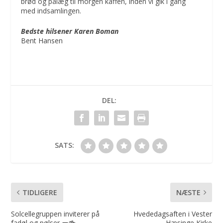
brød og pålæg til morgen kaffen, inden vi gik i gang
med indsamlingen.
Bedste hilsener Karen Boman
Bent Hansen
DEL:
SATS:
TIDLIGERE
NÆSTE
Solcellegruppen inviterer på
Hvededagsaften i Vester
fadøl og pølser 🌭🍻
Hæsinge Kirke