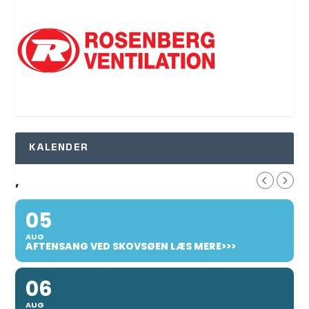
KALENDER
,
05
AUG
AFTENSANG VED SKOVSØEN LÆS MERE>>>
06
AUG