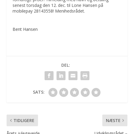
senest torsdag den 12. dec. til Lone Hansen på
mobilepay 28143558! Menihedsrådet.
Bent Hansen
DEL:
SATS:
TIDLIGERE
NÆSTE
Årets julegaveide.
Udviklingsrådet –