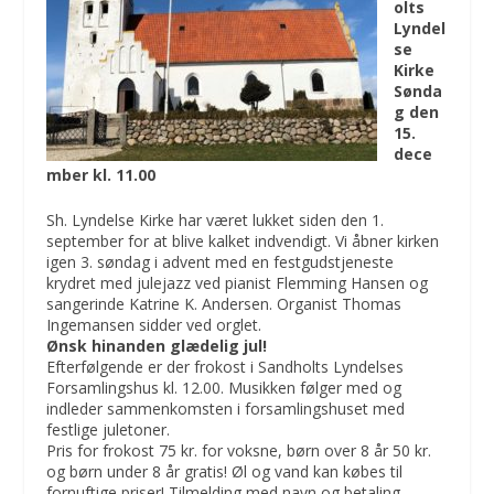
olts
Lyndel
se
Kirke
Sønda
g den
15.
dece
mber kl. 11.00
Sh. Lyndelse Kirke har været lukket siden den 1.
september for at blive kalket indvendigt. Vi åbner kirken
igen 3. søndag i advent med en festgudstjeneste
krydret med julejazz ved pianist Flemming Hansen og
sangerinde Katrine K. Andersen. Organist Thomas
Ingemansen sidder ved orglet.
Ønsk hinanden glædelig jul!
Efterfølgende er der frokost i Sandholts Lyndelses
Forsamlingshus kl. 12.00. Musikken følger med og
indleder sammenkomsten i forsamlingshuset med
festlige juletoner.
Pris for frokost 75 kr. for voksne, børn over 8 år 50 kr.
og børn under 8 år gratis! Øl og vand kan købes til
fornuftige priser! Tilmelding med navn og betaling