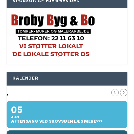
SPONSOR AF HJEMMESIDEN
KALENDER
,
05
AUG
AFTENSANG VED SKOVSØEN LÆS MERE>>>