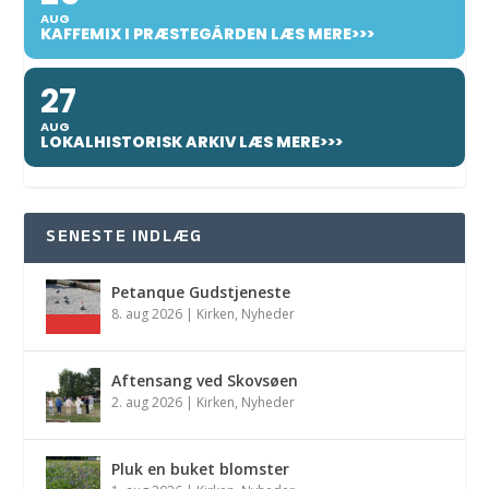
AUG
KAFFEMIX I PRÆSTEGÅRDEN LÆS MERE>>>
27
AUG
LOKALHISTORISK ARKIV LÆS MERE>>>
SENESTE INDLÆG
Petanque Gudstjeneste
8. aug 2026
|
Kirken
,
Nyheder
Aftensang ved Skovsøen
2. aug 2026
|
Kirken
,
Nyheder
Pluk en buket blomster