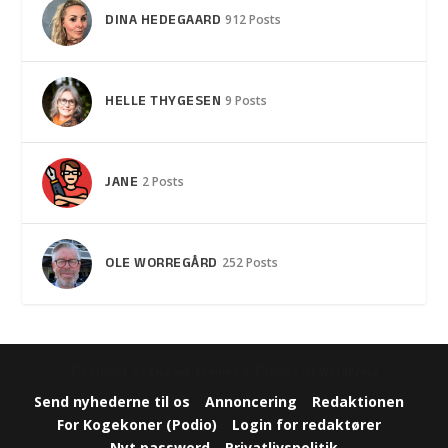
DINA HEDEGAARD
912 Posts
HELLE THYGESEN
9 Posts
JANE
2 Posts
OLE WORREGÅRD
252 Posts
Designet af
| Drevet af
Elegant Themes
WordPress
Send nyhederne til os
Annoncering
Redaktionen
For Kogekoner (Podio)
Login for redaktører
Nyt password
Privatlivspolitik