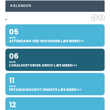
KALENDER
,
05
AUG
AFTENSANG VED SKOVSØEN LÆS MERE>>>
06
AUG
LOKALHISTORISK ARKIV LÆS MERE>>>
11
AUG
PETANQUEGUDSTJENESTE LÆS MERE>>>
12