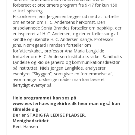
forberedt et otte timers program fra 9-17 for kun 150
kr. incl. spisning.
Historikeren Jens Jørgensen lægger ud med at fortælle
om en teori om H. C. Andersens herkomst. Den
prisbelønnede Sonia Brandes fortæller om papirklip, der
er inspireret af H. C. Andersen, og der er fællessang af
kendte og ukendte H. C. Andersen-sange. Professor
Johs. Nørregaard Frandsen fortæller om
forfatterskabet, professor Ana Maria Langkilde
fortæller om H. C. Andersen Instituttets virke i Sandholts
Lyndelse og Rio de Janeiro og kommunikationsdirektør
på instituttet, Niels Jørgen Langkilde, analyserer
eventyret “Skyggen”, som giver en fornemmelse af,
hvor mange forskellige måder man kan læse et
flertydigt eventyr på.
Hele programmet kan ses på
www.vesterhaesingekirke.dk
hvor man også kan
tilmelde sig.
Der er STADIG FÅ LEDIGE PLADSER.
Menighedsrådet
Bent Hansen