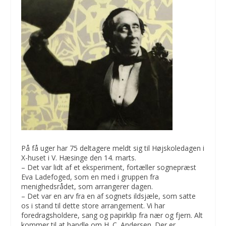
På få uger har 75 deltagere meldt sig til Højskoledagen i
X-huset i V. Hæsinge den 14. marts.
– Det var lidt af et eksperiment, fortæller sognepræst
Eva Ladefoged, som en med i gruppen fra
menighedsrådet, som arrangerer dagen.
– Det var en arv fra en af sognets ildsjæle, som satte
os i stand til dette store arrangement. Vi har
foredragsholdere, sang og papirklip fra nær og fjern. Alt
kommer til at handle om H. C. Andersen. Der er