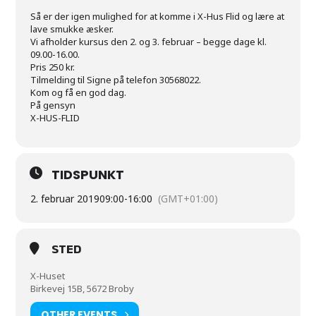
Så er der igen mulighed for at komme i X-Hus Flid og lære at
lave smukke æsker.
Vi afholder kursus den 2. og 3. februar – begge dage kl.
09.00-16.00.
Pris 250 kr.
Tilmelding til Signe på telefon 30568022.
Kom og få en god dag.
På gensyn
X-HUS-FLID
TIDSPUNKT
2. februar 2019
09:00
-
16:00
(GMT+01:00)
STED
X-Huset
Birkevej 15B, 5672 Broby
OTHER EVENTS