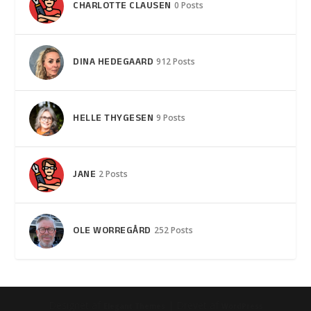
CHARLOTTE CLAUSEN
0 Posts
DINA HEDEGAARD
912 Posts
HELLE THYGESEN
9 Posts
JANE
2 Posts
OLE WORREGÅRD
252 Posts
Designet af
| Drevet af
Elegant Themes
WordPress