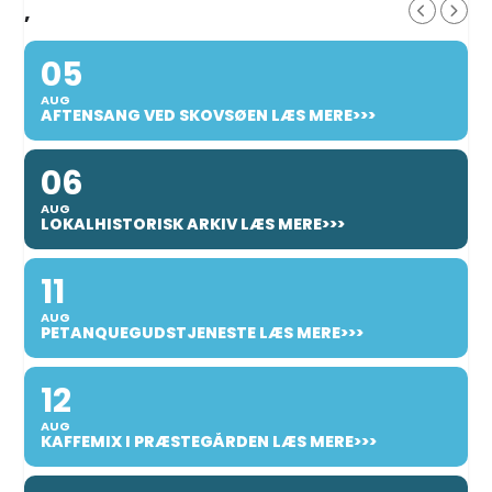
,
05
AUG
AFTENSANG VED SKOVSØEN LÆS MERE>>>
06
AUG
LOKALHISTORISK ARKIV LÆS MERE>>>
11
AUG
PETANQUEGUDSTJENESTE LÆS MERE>>>
12
AUG
KAFFEMIX I PRÆSTEGÅRDEN LÆS MERE>>>