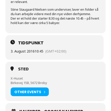
er relevant.
Stine Staugaard Nielsen som underviser, laver en folder så
du kan arbejde videre med din nye viden derhjemme.
Der er et hold der starter 8.30 og det næste 10.45 – på hvert
hold kan der være cirka 5 babyer.
TIDSPUNKT
3. August 2016
10:45
(GMT+02:00)
STED
X-Huset
Birkevej 15B, 5672 Broby
OTHER EVENTS