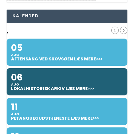
KALENDER
,
05
AUG
AFTENSANG VED SKOVSØEN LÆS MERE>>>
06
AUG
LOKALHISTORISK ARKIV LÆS MERE>>>
11
AUG
PETANQUEGUDSTJENESTE LÆS MERE>>>