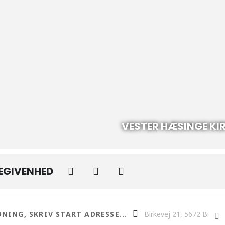
VESTER HÆSINGE KI
BEGIVENHED
er i V. Hæsinge Kirke [uRfxx7CF2]
Destination Address - Tro