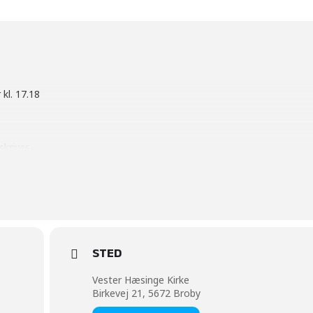
 kl. 17.18
skriver
,
;
STED
ling,
Vester Hæsinge Kirke
sning
Birkevej 21, 5672 Broby