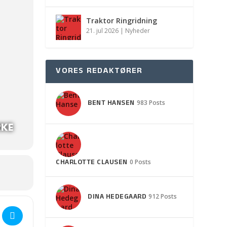
Traktor Ringridning
21. jul 2026
|
Nyheder
VORES REDAKTØRER
BENT HANSEN
983 Posts
RKE
CHARLOTTE CLAUSEN
0 Posts
DINA HEDEGAARD
912 Posts
 og Toner i V. Hæsinge Kirke [Nhny0Radf]