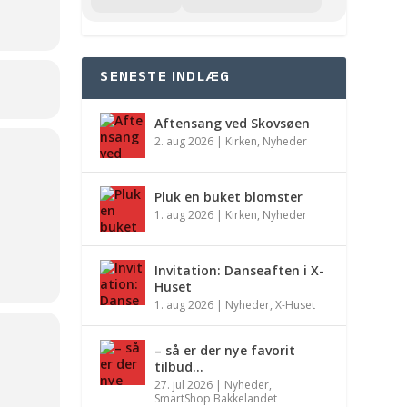
SENESTE INDLÆG
Aftensang ved Skovsøen
2. aug 2026
|
Kirken
,
Nyheder
Pluk en buket blomster
1. aug 2026
|
Kirken
,
Nyheder
Invitation: Danseaften i X-
Huset
1. aug 2026
|
Nyheder
,
X-Huset
– så er der nye favorit
tilbud…
27. jul 2026
|
Nyheder
,
SmartShop Bakkelandet