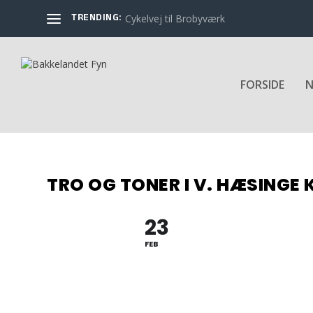
TRENDING:
Cykelvej til Brobyværk
FORSIDE
N
TRO OG TONER I V. HÆSINGE 
23
FEB