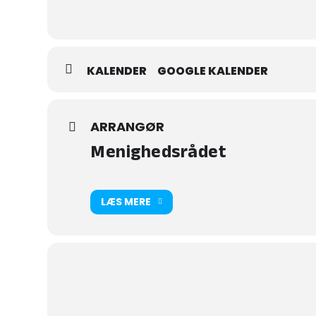
Det forudsætter, at man har købt spisebillet.
KALENDER
GOOGLE KALENDER
ARRANGØR
Menighedsrådet
LÆS MERE