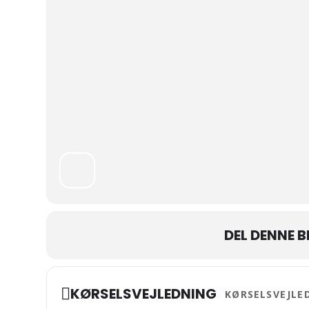
DEL DENNE 
Address - Tro og Ton
KØRSELSVEJLEDNING