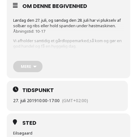
OM DENNE BEGIVENHED
Lørdag den 27. juli, og søndag den 28. juli har vi plukselv af
solbær og ribs eller hold spanden under høstmaskinen.
Åbningstid: 10-17
Vi afholder samtidig et gårdloppemarked,så kom og gør en
god handel og få en hyggelig dag.
Hilsen Jens Jørgen og Tina
Jordløsevej 21, 5672 Broby
MERE
Ejlsøgaard.dk
TIDSPUNKT
27. juli 2019
10:00
-
17:00
(GMT+02:00)
STED
Eilsøgaard