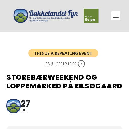
THIS IS A REPEATING EVENT
28. JULI 2019 10:00
STOREBÆRWEEKEND OG
LOPPEMARKED PÅ EILSØGAARD
27
JUL