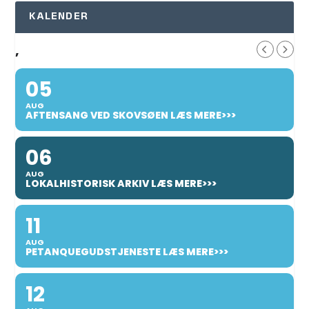
KALENDER
,
05
AUG
AFTENSANG VED SKOVSØEN LÆS MERE>>>
06
AUG
LOKALHISTORISK ARKIV LÆS MERE>>>
11
AUG
PETANQUEGUDSTJENESTE LÆS MERE>>>
12