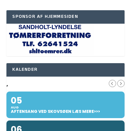
SPONSOR AF HJEMMESIDEN
KALENDER
,
05
AUG
AFTENSANG VED SKOVSØEN LÆS MERE>>>
06