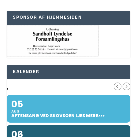
SPONSOR AF HJEMMESIDEN
KALENDER
,
05
AUG
AFTENSANG VED SKOVSØEN LÆS MERE>>>
06