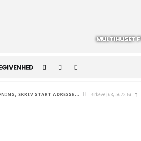
MULTIHUSET 
BEGIVENHED
 Musik & Jam aften []
Destination Address - Pins