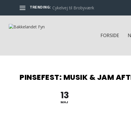
TRENDING:
Cykelvej til Brobyværk
FORSIDE
N
PINSEFEST: MUSIK & JAM AF
13
MAJ