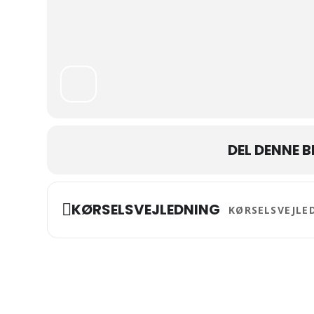
DEL DENNE 
Address - Pinsefest:
KØRSELSVEJLEDNING