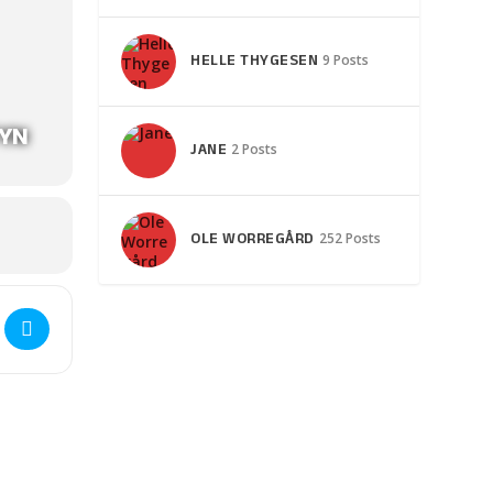
HELLE THYGESEN
9 Posts
FYN
JANE
2 Posts
OLE WORREGÅRD
252 Posts
efest: Musik & Jam aften []