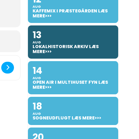
AUG
KAFFEMIX I PRÆSTEGÅRDEN LÆS
MERE>>>
13
AUG
LOKALHISTORISK ARKIV LÆS
MERE>>>
nsionistforeningens banko [6WqI5T1Nh]
14
AUG
OPEN AIR I MULTIHUSET FYN LÆS
MERE>>>
18
AUG
SOGNEUDFLUGT LÆS MERE>>>
20