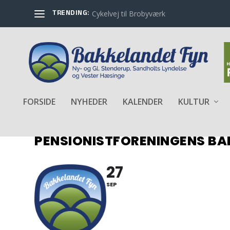
TRENDING:
Cykelvej til Brobyværk
FORSIDE
NYHEDER
KALENDER
KULTUR
PENSIONISTFORENINGENS B
27
SEP