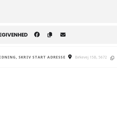
BEGIVENHED
istforeningens banko [JGzWda8cT]
Destination Address - Pe