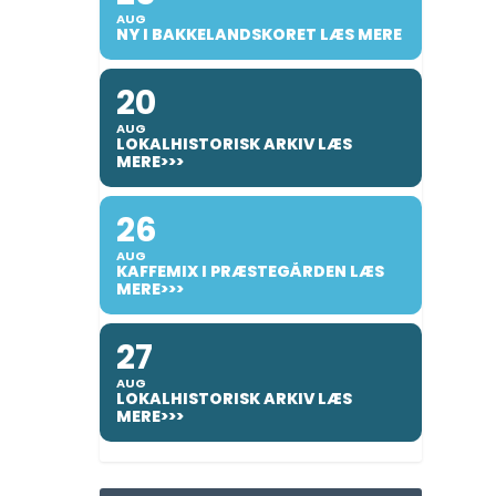
AUG
NY I BAKKELANDSKORET LÆS MERE
20
AUG
LOKALHISTORISK ARKIV LÆS
MERE>>>
26
AUG
KAFFEMIX I PRÆSTEGÅRDEN LÆS
MERE>>>
27
AUG
LOKALHISTORISK ARKIV LÆS
MERE>>>