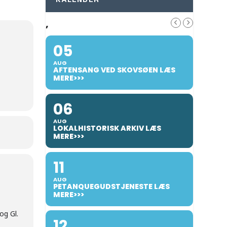
KALENDER
,
05
AUG
AFTENSANG VED SKOVSØEN LÆS
MERE>>>
06
AUG
LOKALHISTORISK ARKIV LÆS
MERE>>>
11
AUG
PETANQUEGUDSTJENESTE LÆS
MERE>>>
og Gl.
12