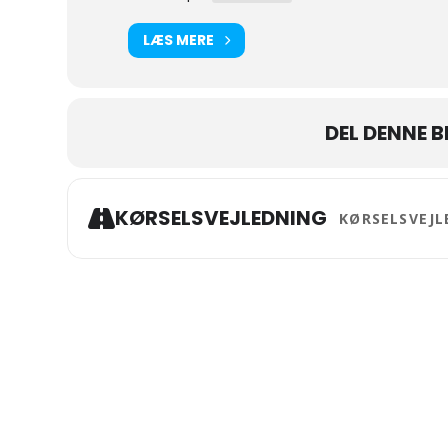
LÆS MERE
DEL DENNE 
Address - Pension
KØRSELSVEJLEDNING