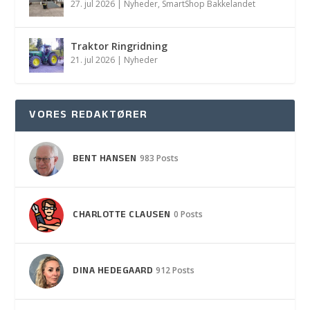
27. jul 2026
|
Nyheder
,
SmartShop Bakkelandet
Traktor Ringridning
21. jul 2026
|
Nyheder
VORES REDAKTØRER
BENT HANSEN
983 Posts
CHARLOTTE CLAUSEN
0 Posts
DINA HEDEGAARD
912 Posts