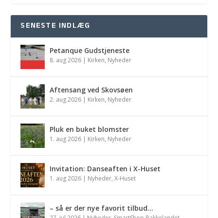
SENESTE INDLÆG
Petanque Gudstjeneste
8. aug 2026
|
Kirken
,
Nyheder
Aftensang ved Skovsøen
2. aug 2026
|
Kirken
,
Nyheder
Pluk en buket blomster
1. aug 2026
|
Kirken
,
Nyheder
Invitation: Danseaften i X-Huset
1. aug 2026
|
Nyheder
,
X-Huset
– så er der nye favorit tilbud…
27. jul 2026
|
Nyheder
,
SmartShop Bakkelandet