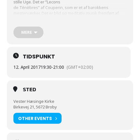
stille Uge. Det er ”Lecons
de Ténèbres” af Couperin, som er et af barokkens
mesterværker. Det er blid og meditativ musik fremført af
sopranerne Lise Bech Bendix og Malena Rønnow samt
organist Susanne Krog Thesbjerg.
MERE
TIDSPUNKT
12. April 2017
19:30
-
21:00
(GMT+02:00)
STED
Vester Hæsinge Kirke
Birkevej 21, 5672 Broby
OTHER EVENTS