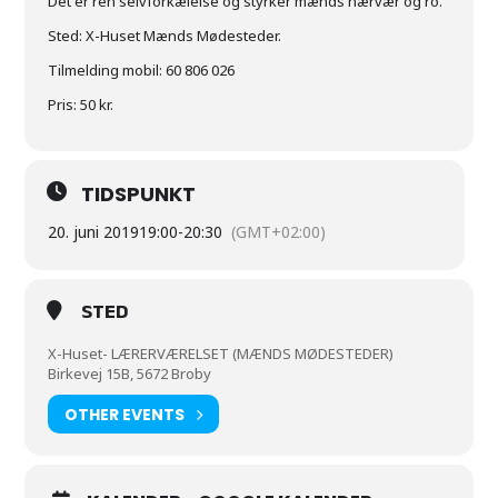
Det er ren selvforkælelse og styrker mænds nærvær og ro.
Sted: X-Huset Mænds Mødesteder.
Tilmelding mobil: 60 806 026
Pris: 50 kr.
TIDSPUNKT
20. juni 2019
19:00
-
20:30
(GMT+02:00)
STED
X-Huset- LÆRERVÆRELSET (MÆNDS MØDESTEDER)
Birkevej 15B, 5672 Broby
OTHER EVENTS