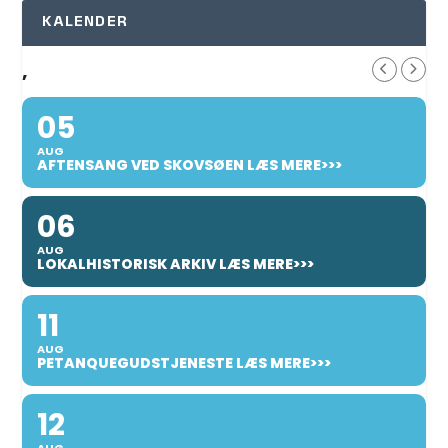
KALENDER
,
05
AUG
AFTENSANG VED SKOVSØEN LÆS MERE>>>
06
AUG
LOKALHISTORISK ARKIV LÆS MERE>>>
11
AUG
PETANQUEGUDSTJENESTE LÆS MERE>>>
12
AUG