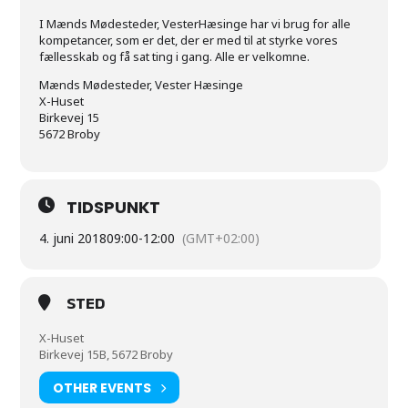
I Mænds Mødesteder, VesterHæsinge har vi brug for alle
kompetancer, som er det, der er med til at styrke vores
fællesskab og få sat ting i gang. Alle er velkomne.
Mænds Mødesteder, Vester Hæsinge
X-Huset
Birkevej 15
5672 Broby
TIDSPUNKT
4. juni 2018
09:00
-
12:00
(GMT+02:00)
STED
X-Huset
Birkevej 15B, 5672 Broby
OTHER EVENTS