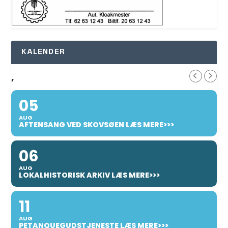
KALENDER
,
05
AUG
AFTENSANG VED SKOVSØEN LÆS MERE>>>
06
AUG
LOKALHISTORISK ARKIV LÆS MERE>>>
11
AUG
PETANQUEGUDSTJENESTE LÆS MERE>>>