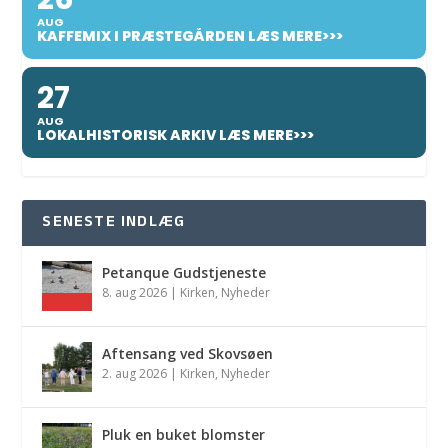
AUG
KAFFEMIX I PRÆSTEGÅRDEN LÆS MERE>>>
27
AUG
LOKALHISTORISK ARKIV LÆS MERE>>>
SENESTE INDLÆG
Petanque Gudstjeneste
8. aug 2026
|
Kirken
,
Nyheder
Aftensang ved Skovsøen
2. aug 2026
|
Kirken
,
Nyheder
Pluk en buket blomster