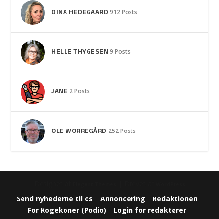
DINA HEDEGAARD
912 Posts
HELLE THYGESEN
9 Posts
JANE
2 Posts
OLE WORREGÅRD
252 Posts
Designet af
| Drevet af
Elegant Themes
WordPress
Send nyhederne til os
Annoncering
Redaktionen
For Kogekoner (Podio)
Login for redaktører