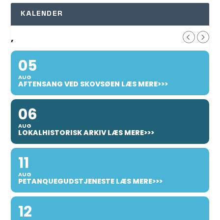
KALENDER
,
05
AUG
AFTENSANG VED SKOVSØEN LÆS MERE>>>
06
AUG
LOKALHISTORISK ARKIV LÆS MERE>>>
11
AUG
PETANQUEGUDSTJENESTE LÆS MERE>>>
12