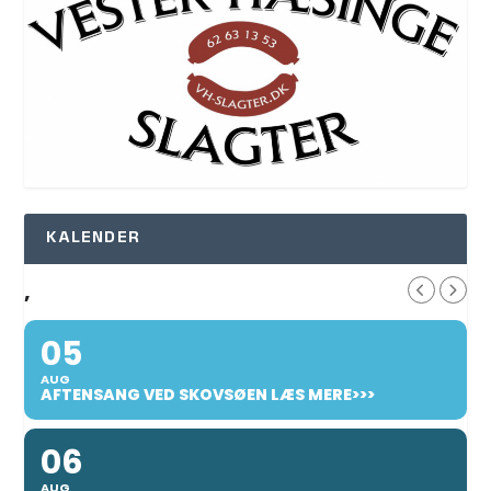
KALENDER
,
05
AUG
AFTENSANG VED SKOVSØEN LÆS MERE>>>
06
AUG