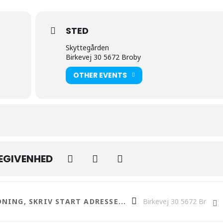
STED
Skyttegården
Birkevej 30 5672 Broby
OTHER EVENTS
BEGIVENHED
amling til Kræftens bekæmpelse []
Destination Address - Lan