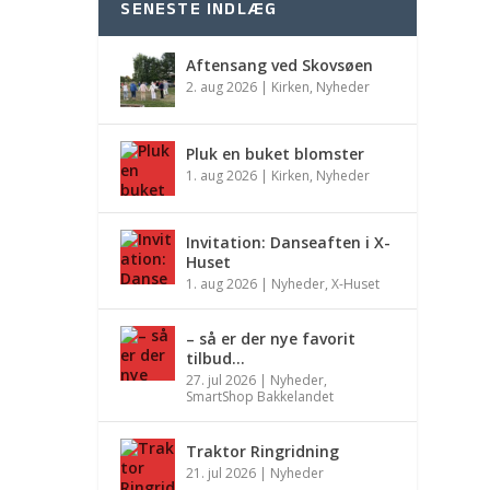
SENESTE INDLÆG
Aftensang ved Skovsøen
2. aug 2026
|
Kirken
,
Nyheder
Pluk en buket blomster
1. aug 2026
|
Kirken
,
Nyheder
Invitation: Danseaften i X-
Huset
1. aug 2026
|
Nyheder
,
X-Huset
– så er der nye favorit
tilbud…
27. jul 2026
|
Nyheder
,
SmartShop Bakkelandet
Traktor Ringridning
21. jul 2026
|
Nyheder