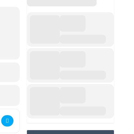
dsindsamling til Kræftens bekæmpelse []