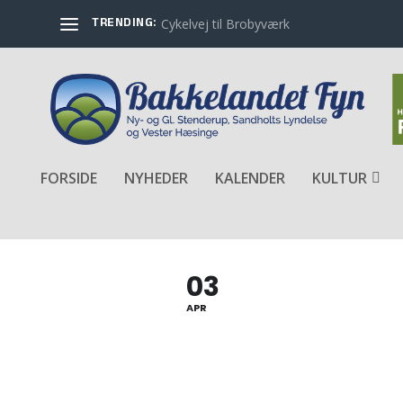
TRENDING:
Cykelvej til Brobyværk
FORSIDE
NYHEDER
KALENDER
KULTUR
LANDSINDSAMLING TIL KRÆF
03
APR