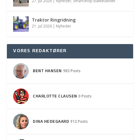
27. jul 2026
|
Nyheder
,
SmartShop Bakkelandet
Traktor Ringridning
21. jul 2026
|
Nyheder
VORES REDAKTØRER
BENT HANSEN
983 Posts
CHARLOTTE CLAUSEN
0 Posts
DINA HEDEGAARD
912 Posts