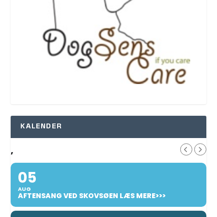
KALENDER
,
05
AUG
AFTENSANG VED SKOVSØEN LÆS MERE>>>