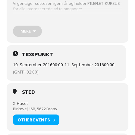
Vi gentager succesen igen i år og holder PILEFLET-KURSUS
for alle interesserede ad to omgange:
10. -11. sept. 2016
17. – 18. sept. 2016
MERE
TIDSPUNKT
10. September 2016
00:00
-
11. September 2016
00:00
(GMT+02:00)
STED
X-Huset
Birkevej 15B, 5672 Broby
OTHER EVENTS