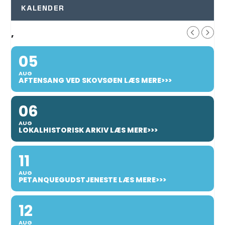
KALENDER
,
05
AUG
AFTENSANG VED SKOVSØEN LÆS MERE>>>
06
AUG
LOKALHISTORISK ARKIV LÆS MERE>>>
11
AUG
PETANQUEGUDSTJENESTE LÆS MERE>>>
12
AUG