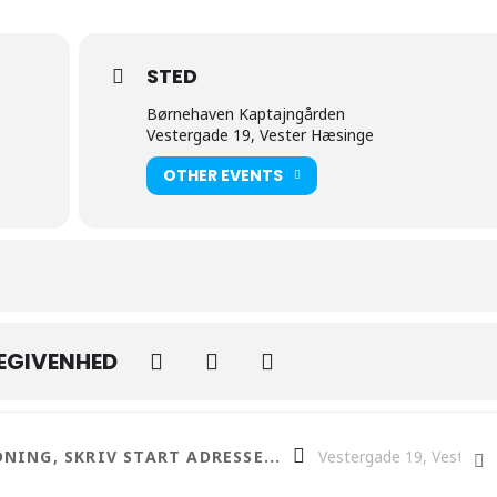
STED
Børnehaven Kaptajngården
Vestergade 19, Vester Hæsinge
OTHER EVENTS
BEGIVENHED
rdens Julemarked []
Destination Address - Kap