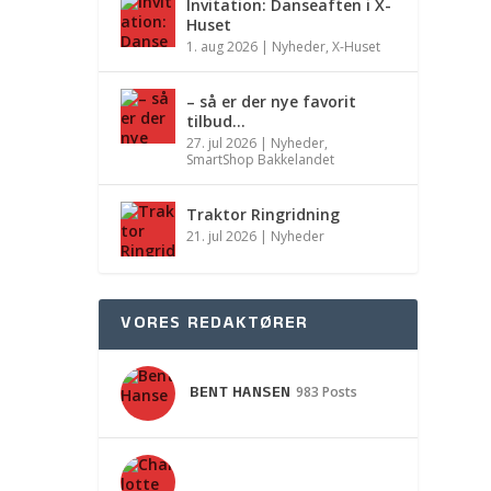
Invitation: Danseaften i X-
Huset
1. aug 2026
|
Nyheder
,
X-Huset
– så er der nye favorit
tilbud…
27. jul 2026
|
Nyheder
,
SmartShop Bakkelandet
Traktor Ringridning
21. jul 2026
|
Nyheder
VORES REDAKTØRER
BENT HANSEN
983 Posts