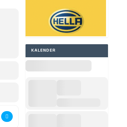
KALENDER
tajngårdens Julemarked []