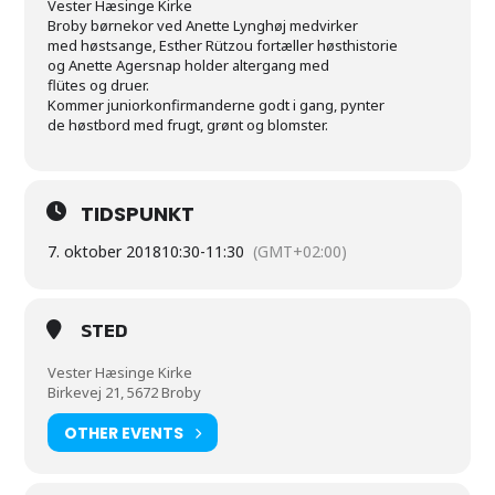
Vester Hæsinge Kirke
Broby børnekor ved Anette Lynghøj medvirker
med høstsange, Esther Rützou fortæller høsthistorie
og Anette Agersnap holder altergang med
flütes og druer.
Kommer juniorkonfirmanderne godt i gang, pynter
de høstbord med frugt, grønt og blomster.
TIDSPUNKT
7. oktober 2018
10:30
-
11:30
(GMT+02:00)
STED
Vester Hæsinge Kirke
Birkevej 21, 5672 Broby
OTHER EVENTS