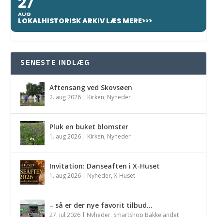
27
AUG
LOKALHISTORISK ARKIV LÆS MERE>>>
SENESTE INDLÆG
Aftensang ved Skovsøen
2. aug 2026
|
Kirken
,
Nyheder
Pluk en buket blomster
1. aug 2026
|
Kirken
,
Nyheder
Invitation: Danseaften i X-Huset
1. aug 2026
|
Nyheder
,
X-Huset
– så er der nye favorit tilbud…
27. jul 2026
|
Nyheder
,
SmartShop Bakkelandet