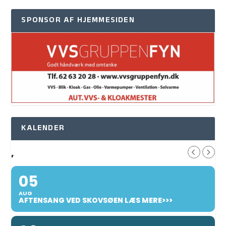
SPONSOR AF HJEMMESIDEN
KALENDER
,
05
AUG
AFTENSANG VED SKOVSØEN LÆS MERE>>>