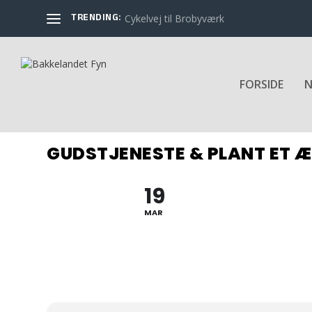
TRENDING:
Cykelvej til Brobyværk
FORSIDE
N
GUDSTJENESTE & PLANT ET 
19
MAR