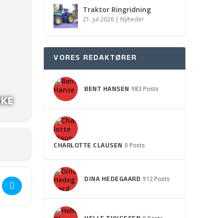
Traktor Ringridning
21. jul 2026
|
Nyheder
VORES REDAKTØRER
BENT HANSEN
983 Posts
RKE
CHARLOTTE CLAUSEN
0 Posts
DINA HEDEGAARD
912 Posts
stjeneste & Plant et æbletræ ved Skovsøen []