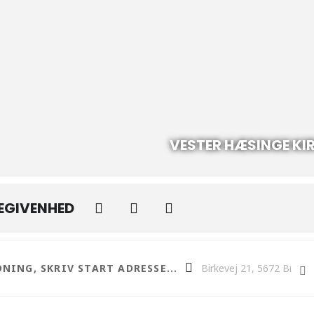
VESTER HÆSINGE KI
BEGIVENHED
ste & Plant et æbletræ ved Skovsøen []
Destination Address - Gud