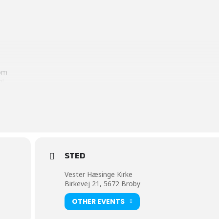
 om
il
e
STED
Vester Hæsinge Kirke
Birkevej 21, 5672 Broby
OTHER EVENTS