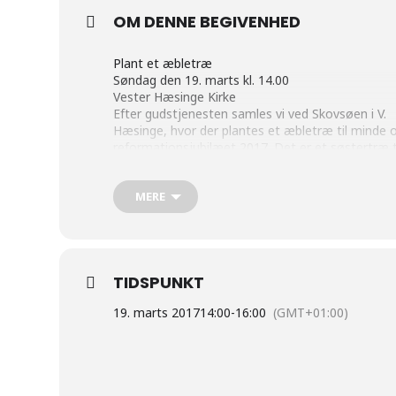
OM DENNE BEGIVENHED
Plant et æbletræ
Søndag den 19. marts kl. 14.00
Vester Hæsinge Kirke
Efter gudstjenesten samles vi ved Skovsøen i V.
Hæsinge, hvor der plantes et æbletræ til minde
reformationsjubilæet 2017. Det er et søstertræ t
de 500 træer, der er plantet i Wittenberg og andr
træer plantet ved kirker i Danmark. Vi fejrer det
MERE
med æblegløgg og æbleskiver
TIDSPUNKT
19. marts 2017
14:00
-
16:00
(GMT+01:00)