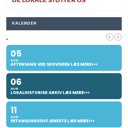
KALENDER
,
05
AUG
AFTENSANG VED SKOVSØEN LÆS MERE>>>
06
AUG
LOKALHISTORISK ARKIV LÆS MERE>>>
11
AUG
PETANQUEGUDSTJENESTE LÆS MERE>>>