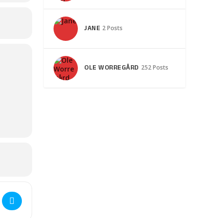
JANE
2 Posts
OLE WORREGÅRD
252 Posts
FOREDRAG VICTOR GREVE - FELTPRÆST MED LIVET SOM INDSATS []