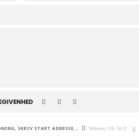
BEGIVENHED
G VICTOR GREVE - FELTPRÆST MED LIVET SOM INDSATS []
Destination Address - 