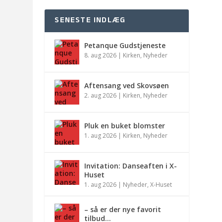
SENESTE INDLÆG
Petanque Gudstjeneste
8. aug 2026
|
Kirken
,
Nyheder
Aftensang ved Skovsøen
2. aug 2026
|
Kirken
,
Nyheder
Pluk en buket blomster
1. aug 2026
|
Kirken
,
Nyheder
Invitation: Danseaften i X-
Huset
1. aug 2026
|
Nyheder
,
X-Huset
– så er der nye favorit
tilbud…