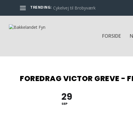
TRENDING:
Cykelvej til Brobyværk
FORSIDE
N
FOREDRAG VICTOR GREVE - F
29
SEP