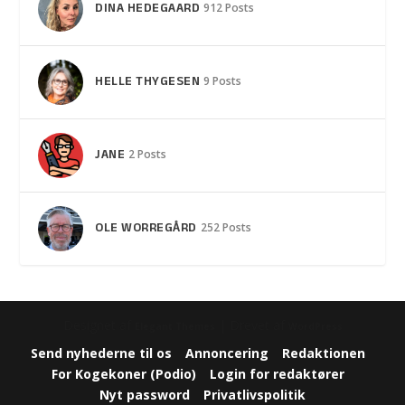
DINA HEDEGAARD
912 Posts
HELLE THYGESEN
9 Posts
JANE
2 Posts
OLE WORREGÅRD
252 Posts
Designet af
| Drevet af
Elegant Themes
WordPress
Send nyhederne til os
Annoncering
Redaktionen
For Kogekoner (Podio)
Login for redaktører
Nyt password
Privatlivspolitik