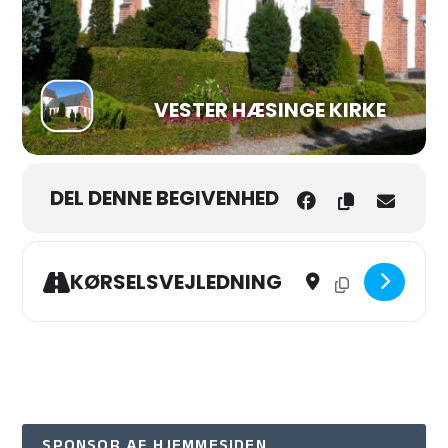
VESTER HÆSINGE KIRKE
DEL DENNE BEGIVENHED
Address - Eftermiddags G
Destination Addres
KØRSELSVEJLEDNING
SPONSOR AF HJEMMESIDEN