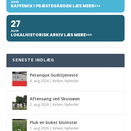
AUG
KAFFEMIX I PRÆSTEGÅRDEN LÆS MERE>>>
27
AUG
LOKALHISTORISK ARKIV LÆS MERE>>>
SENESTE INDLÆG
Petanque Gudstjeneste
8. aug 2026
|
Kirken
,
Nyheder
Aftensang ved Skovsøen
2. aug 2026
|
Kirken
,
Nyheder
Pluk en buket blomster
1. aug 2026
|
Kirken
,
Nyheder