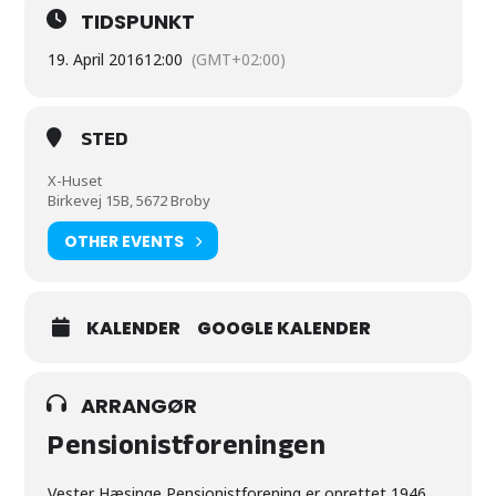
TIDSPUNKT
19. April 2016
12:00
(GMT+02:00)
STED
X-Huset
Birkevej 15B, 5672 Broby
OTHER EVENTS
KALENDER
GOOGLE KALENDER
ARRANGØR
Pensionistforeningen
Vester Hæsinge Pensionistforening er oprettet 1946