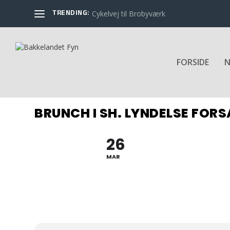
TRENDING:
Cykelvej til Brobyværk
FORSIDE
N
BRUNCH I SH. LYNDELSE FOR
26
MAR