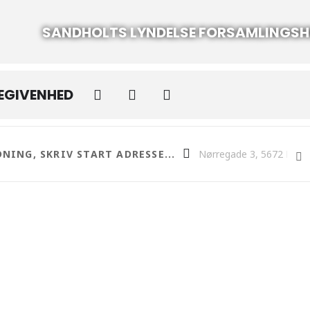
SANDHOLTS LYNDELSE FORSAMLINGS
BEGIVENHED
Sh. Lyndelse forsamlingshus [UScnwN1Nx]
Destination Address - Brun