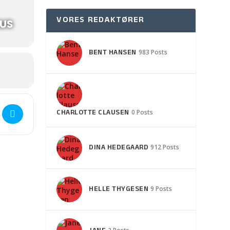
VORES REDAKTØRER
HUS
BENT HANSEN
983 Posts
ch i Sh. Lyndelse forsamlingshus [rSPtJQ85y]
CHARLOTTE CLAUSEN
0 Posts
DINA HEDEGAARD
912 Posts
HELLE THYGESEN
9 Posts