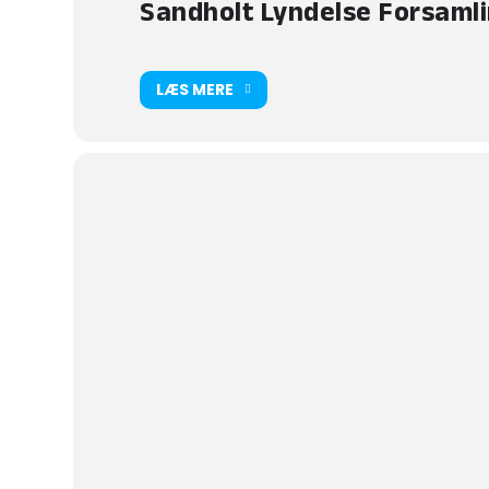
Sandholt Lyndelse Forsaml
LÆS MERE