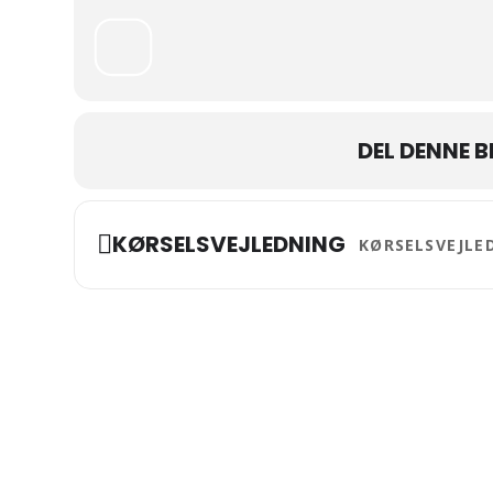
DEL DENNE 
Address - Brunch i 
KØRSELSVEJLEDNING