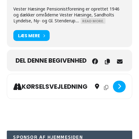
Vester Hæsinge Pensionistforening er oprettet 1946
og dækker områderne Vester Hæsinge, Sandholts
Lyndelse, Ny- og Gl. Stenderup....
READ MORE.
LÆS MERE
DEL DENNE BEGIVENHED
Address - Bankospil i X-
Destination Addres
KØRSELSVEJLEDNING
SPONSOR AF HJEMMESIDEN