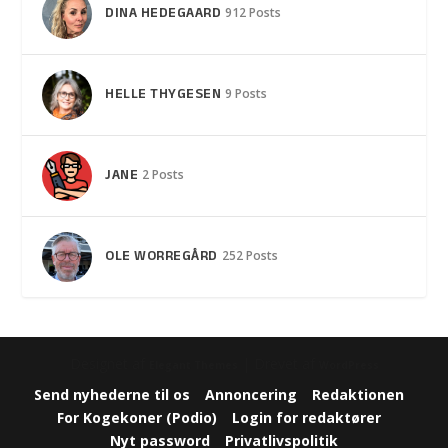
DINA HEDEGAARD
912 Posts
HELLE THYGESEN
9 Posts
JANE
2 Posts
OLE WORREGÅRD
252 Posts
Designet af
| Drevet af
Elegant Themes
WordPress
Send nyhederne til os
Annoncering
Redaktionen
For Kogekoner (Podio)
Login for redaktører
Nyt password
Privatlivspolitik