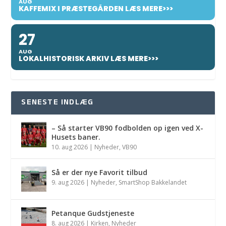
AUG
KAFFEMIX I PRÆSTEGÅRDEN LÆS MERE>>>
27
AUG
LOKALHISTORISK ARKIV LÆS MERE>>>
SENESTE INDLÆG
– Så starter VB90 fodbolden op igen ved X-
Husets baner.
10. aug 2026
|
Nyheder
,
VB90
Så er der nye Favorit tilbud
9. aug 2026
|
Nyheder
,
SmartShop Bakkelandet
Petanque Gudstjeneste
8. aug 2026
|
Kirken
,
Nyheder