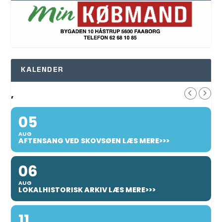
KALENDER
,
05
AUG
AFTENSANG VED SKOVSØEN LÆS MERE>>>
06
AUG
LOKALHISTORISK ARKIV LÆS MERE>>>
11