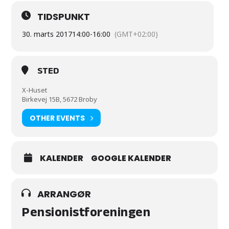
TIDSPUNKT
30. marts 2017
14:00
-
16:00
(GMT+02:00)
STED
X-Huset
Birkevej 15B, 5672 Broby
OTHER EVENTS
KALENDER
GOOGLE KALENDER
ARRANGØR
Pensionistforeningen