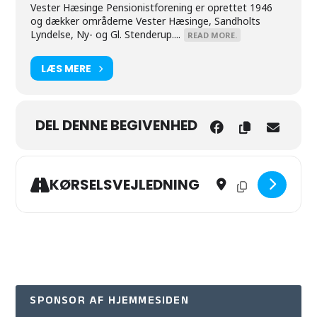
Vester Hæsinge Pensionistforening er oprettet 1946
og dækker områderne Vester Hæsinge, Sandholts
Lyndelse, Ny- og Gl. Stenderup....
READ MORE.
LÆS MERE
DEL DENNE BEGIVENHED
Address - Bankospil i X-
Destination Addres
KØRSELSVEJLEDNING
SPONSOR AF HJEMMESIDEN