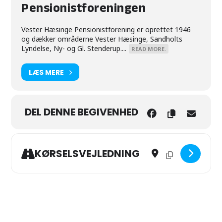
Pensionistforeningen
Vester Hæsinge Pensionistforening er oprettet 1946
og dækker områderne Vester Hæsinge, Sandholts
Lyndelse, Ny- og Gl. Stenderup....
READ MORE.
LÆS MERE
DEL DENNE BEGIVENHED
Address - Bankospil i X-
Destination Addres
KØRSELSVEJLEDNING