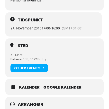
Pensionist foreningen.
TIDSPUNKT
24. November 2016
14:00
-
16:00
(GMT+01:00)
STED
X-Huset
Birkevej 15B, 5672 Broby
OTHER EVENTS
KALENDER
GOOGLE KALENDER
ARRANGØR