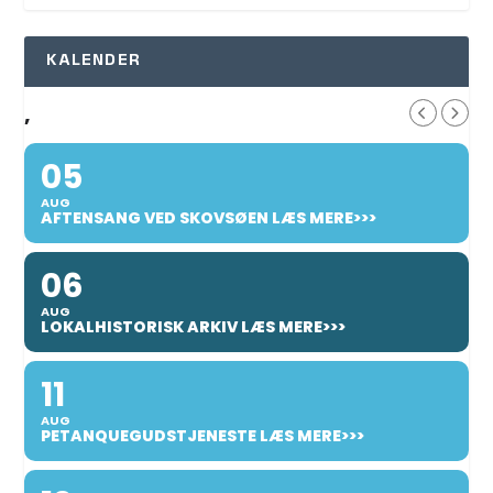
KALENDER
,
05
AUG
AFTENSANG VED SKOVSØEN LÆS MERE>>>
06
AUG
LOKALHISTORISK ARKIV LÆS MERE>>>
11
AUG
PETANQUEGUDSTJENESTE LÆS MERE>>>