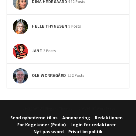
DINA HEDEGAARD
912 Posts
HELLE THYGESEN
9 Posts
JANE
2 Posts
OLE WORREGÅRD
252 Posts
Designet af
| Drevet af
Elegant Themes
WordPress
Send nyhederne til os
Annoncering
Redaktionen
For Kogekoner (Podio)
Login for redaktører
Nyt password
Privatlivspolitik