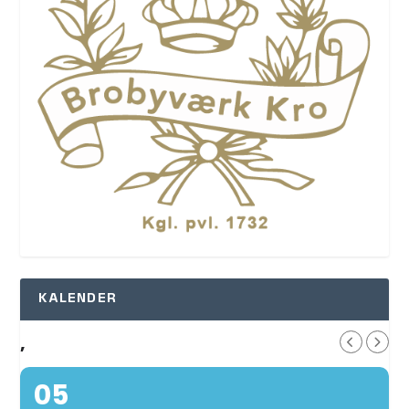
KALENDER
,
05