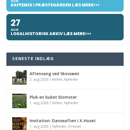
AUG
KAFFEMIX I PRÆSTEGÅRDEN LÆS MERE>>>
27
AUG
LOKALHISTORISK ARKIV LÆS MERE>>>
SENESTE INDLÆG
Aftensang ved Skovsøen
2. aug 2026
|
Kirken
,
Nyheder
Pluk en buket blomster
1. aug 2026
|
Kirken
,
Nyheder
Invitation: Danseaften i X-Huset
1. aug 2026
|
Nyheder
,
X-Huset