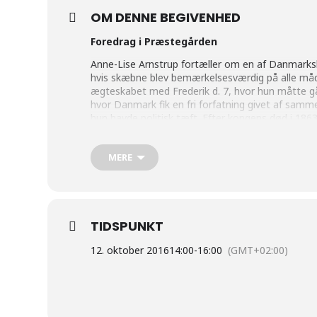
OM DENNE BEGIVENHED
Foredrag i Præstegården
Anne-Lise Arnstrup fortæller om en af Danmarks
hvis skæbne blev bemærkelsesværdig på alle måde
ægteskabet med Frederik d. 7, hvor hun måtte gå
hvor Danmark fik en fri forfatning givet af sam
hun havde politisk tæft. Efter kongens død i 1863
mange måder en værdifuld tid for hende. Der serve
MERE
TIDSPUNKT
12. oktober 2016
14:00
-
16:00
(GMT+02:00)