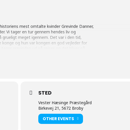
historiens mest omtalte kvinder Grevinde Danner,
r. Vi tager en tur gennem hendes liv og
 grueligt meget igennem. Det var i den tid,
me konge og hun var kongen en god vejleder for
 tager grevinden ud på rejser og det bliver på
res kaffe og kage til 25 kr. Alle er velkomne!
STED
Vester Hæsinge Præstegård
Birkevej 21, 5672 Broby
OTHER EVENTS