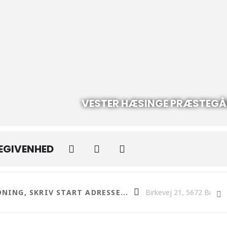
VESTER HÆSINGE PRÆSTEG
BEGIVENHED
erinden der blev grevinde ved Anne-Lise Arnstrup []
Destination Address - Ball