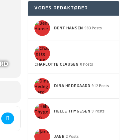
VORES REDAKTØRER
BENT HANSEN
983 Posts
ÅRD
CHARLOTTE CLAUSEN
0 Posts
DINA HEDEGAARD
912 Posts
HELLE THYGESEN
9 Posts
etdanserinden der blev grevinde ved Anne-Lise Arnstrup []
JANE
2 Posts