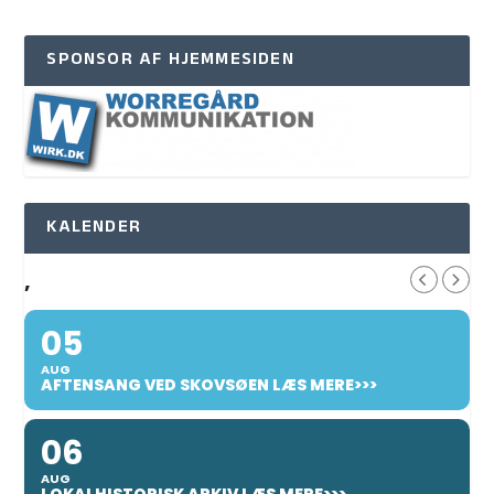
SPONSOR AF HJEMMESIDEN
KALENDER
,
05
AUG
AFTENSANG VED SKOVSØEN LÆS MERE>>>
06
AUG