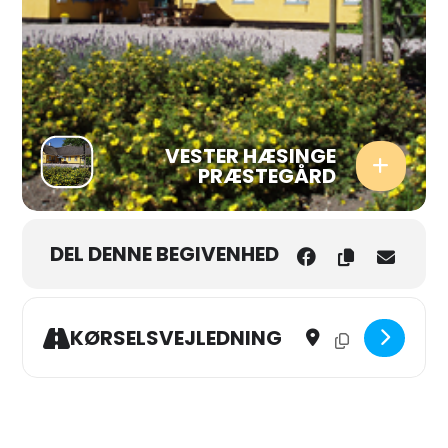
VESTER HÆSINGE
PRÆSTEGÅRD
DEL DENNE BEGIVENHED
Address - At være hindu
Destination Addres
KØRSELSVEJLEDNING