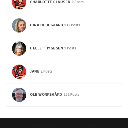
CHARLOTTE CLAUSEN
0 Posts
DINA HEDEGAARD
912 Posts
HELLE THYGESEN
9 Posts
JANE
2 Posts
OLE WORREGÅRD
252 Posts
Designet af
| Drevet af
Elegant Themes
WordPress