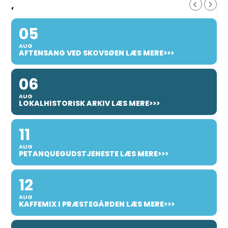
,
05
AUG
AFTENSANG VED SKOVSØEN LÆS MERE>>>
06
AUG
LOKALHISTORISK ARKIV LÆS MERE>>>
11
AUG
PETANQUEGUDSTJENESTE LÆS MERE>>>
12
AUG
KAFFEMIX I PRÆSTEGÅRDEN LÆS MERE>>>