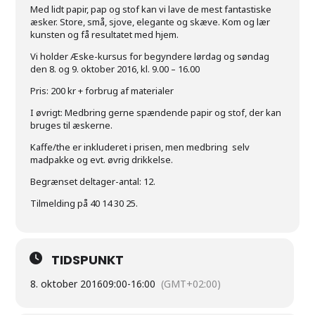
Med lidt papir, pap og stof kan vi lave de mest fantastiske
æsker. Store, små, sjove, elegante og skæve. Kom og lær
kunsten og få resultatet med hjem.
Vi holder Æske-kursus for begyndere lørdag og søndag
den 8. og 9. oktober 2016, kl. 9.00 – 16.00
Pris: 200 kr + forbrug af materialer
I øvrigt: Medbring gerne spændende papir og stof, der kan
bruges til æskerne.
Kaffe/the er inkluderet i prisen, men medbring selv
madpakke og evt. øvrig drikkelse.
Begrænset deltager-antal: 12.
Tilmelding på 40 14 30 25.
TIDSPUNKT
8. oktober 2016
09:00
-
16:00
(GMT+02:00)