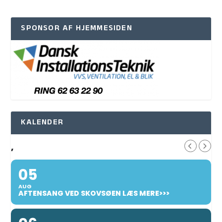
SPONSOR AF HJEMMESIDEN
KALENDER
,
05
AUG
AFTENSANG VED SKOVSØEN LÆS MERE>>>